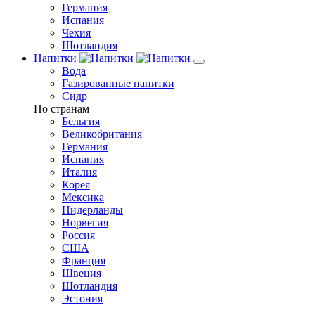
Германия
Испания
Чехия
Шотландия
Напитки
Вода
Газированные напитки
Сидр
По странам
Бельгия
Великобритания
Германия
Испания
Италия
Корея
Мексика
Нидерланды
Норвегия
Россия
США
Франция
Швеция
Шотландия
Эстония