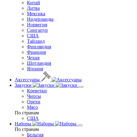
Китай
Литва
Мексика
Нидерланды
Норвегия
Сингапур
США
Тайланд
Финляндия
Франция
Чехия
Шотландия
Япония
Аксессуары
Закуски
Креветки
Чипсы
Орехи
Мясо
По странам
США
Наборы
По странам
Бельгия