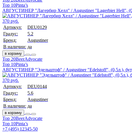
Top 10
Pinta’s
АВГУСТИНЕР "Лагербир Хелл" / Augustiner "Lagerbier Hell", (0,
370 руб.
Артикул:
DEU0129
Градус:
5.2
Бренд:
Augustiner
В наличии:
да
в корзину
Top 20
BeerAdvocate
Top 10
Pinta’s
АВГУСТИНЕР "Эдельштоф" / Augustiner "Edelstoff", (0,5л.), бут
370 руб.
Артикул:
DEU0144
Градус:
5.6
Бренд:
Augustiner
В наличии:
да
в корзину
Top 20
BeerAdvocate
Top 10
Pinta’s
+7 (495) 12345-50