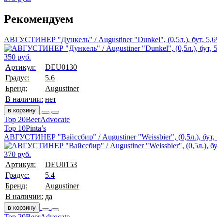
Рекомендуем
АВГУСТИНЕР "Дункель" / Augustiner "Dunkel", (0,5л.), бут, 5,
350 руб.
Артикул:
DEU0130
Градус:
5.6
Бренд:
Augustiner
В наличии:
нет
в корзину
Top 20
BeerAdvocate
Top 10
Pinta’s
АВГУСТИНЕР "Вайссбир" / Augustiner "Weissbier", (0,5л.), бут,
370 руб.
Артикул:
DEU0153
Градус:
5.4
Бренд:
Augustiner
В наличии:
да
в корзину
Top 20
BeerAdvocate