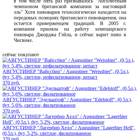
в том числе пять раз признавалось "Абсолютным
чемпионом британской компании за настоящий
эль" Хотя пивоварня технологически находится на
передовых позициях британского пивоварения, она
остается приверженцем традиций. В 2005 г.
компания приняла на работу хемпширского
пивовара Джорджа Гэйла, и сейчас варит пиво в
Чисвике.
сейчас покупают
АВГУСТИНЕР "Вайссбир" / Augustiner "Weissbier", (0,5л.),
бут, 5,4%, светлое, нефильтрованное, непаст
370 руб.
АВГУСТИНЕР "Эдельштоф" / Augustiner "Edelstoff", (0,5л.),
бут, 5,6%, светлое, фильтрованное
370 руб.
АВГУСТИНЕР "Лагербир Хелл" / Augustiner "Lagerbier Hell",
(0,5л.), бут, 5,2%, светлое, фильтрованное
370 руб.