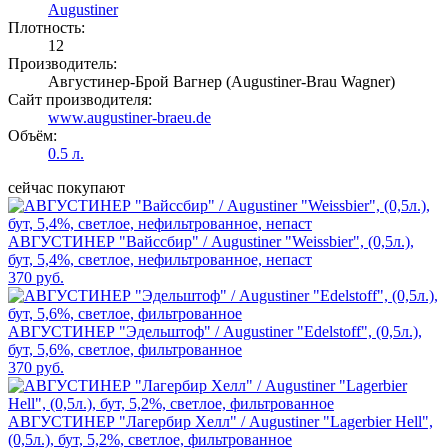
Augustiner
Плотность:
12
Производитель:
Августинер-Брой Вагнер (Augustiner-Brau Wagner)
Сайт производителя:
www.augustiner-braeu.de
Объём:
0.5 л.
сейчас покупают
АВГУСТИНЕР "Вайссбир" / Augustiner "Weissbier", (0,5л.),
бут, 5,4%, светлое, нефильтрованное, непаст
370 руб.
АВГУСТИНЕР "Эдельштоф" / Augustiner "Edelstoff", (0,5л.),
бут, 5,6%, светлое, фильтрованное
370 руб.
АВГУСТИНЕР "Лагербир Хелл" / Augustiner "Lagerbier Hell",
(0,5л.), бут, 5,2%, светлое, фильтрованное