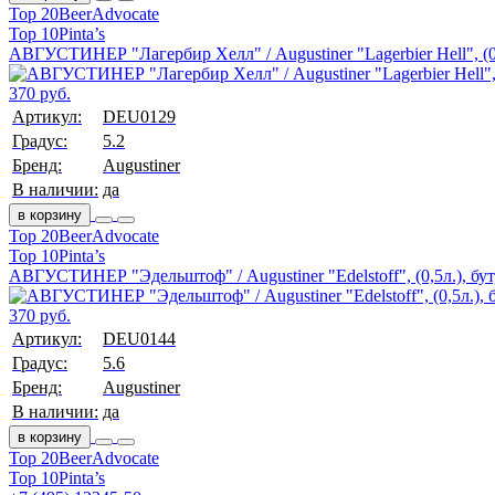
Top 20
BeerAdvocate
Top 10
Pinta’s
АВГУСТИНЕР "Лагербир Хелл" / Augustiner "Lagerbier Hell", (0,
370 руб.
Артикул:
DEU0129
Градус:
5.2
Бренд:
Augustiner
В наличии:
да
в корзину
Top 20
BeerAdvocate
Top 10
Pinta’s
АВГУСТИНЕР "Эдельштоф" / Augustiner "Edelstoff", (0,5л.), бут
370 руб.
Артикул:
DEU0144
Градус:
5.6
Бренд:
Augustiner
В наличии:
да
в корзину
Top 20
BeerAdvocate
Top 10
Pinta’s