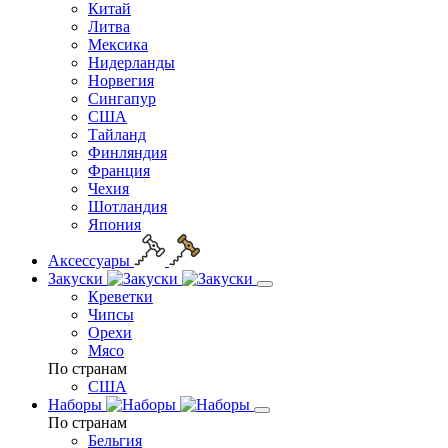
Китай
Литва
Мексика
Нидерланды
Норвегия
Сингапур
США
Тайланд
Финляндия
Франция
Чехия
Шотландия
Япония
Аксессуары
Закуски
Креветки
Чипсы
Орехи
Мясо
По странам
США
Наборы
По странам
Бельгия