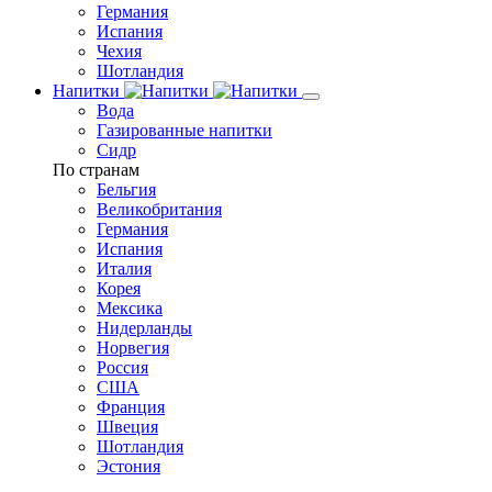
Германия
Испания
Чехия
Шотландия
Напитки
Вода
Газированные напитки
Сидр
По странам
Бельгия
Великобритания
Германия
Испания
Италия
Корея
Мексика
Нидерланды
Норвегия
Россия
США
Франция
Швеция
Шотландия
Эстония