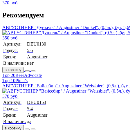
370 руб.
Рекомендуем
АВГУСТИНЕР "Дункель" / Augustiner "Dunkel", (0,5л.), бут, 5,
350 руб.
Артикул:
DEU0130
Градус:
5.6
Бренд:
Augustiner
В наличии:
нет
в корзину
Top 20
BeerAdvocate
Top 10
Pinta’s
АВГУСТИНЕР "Вайссбир" / Augustiner "Weissbier", (0,5л.), бут,
370 руб.
Артикул:
DEU0153
Градус:
5.4
Бренд:
Augustiner
В наличии:
да
в корзину