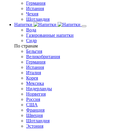
Германия
Испания
Чехия
Шотландия
Напитки
Вода
Газированные напитки
Сидр
По странам
Бельгия
Великобритания
Германия
Испания
Италия
Корея
Мексика
Нидерланды
Норвегия
Россия
США
Франция
Швеция
Шотландия
Эстония