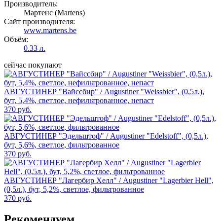
Производитель:
Мартенс (Martens)
Сайт производителя:
www.martens.be
Объём:
0.33 л.
сейчас покупают
АВГУСТИНЕР "Вайссбир" / Augustiner "Weissbier", (0,5л.),
бут, 5,4%, светлое, нефильтрованное, непаст
370 руб.
АВГУСТИНЕР "Эдельштоф" / Augustiner "Edelstoff", (0,5л.),
бут, 5,6%, светлое, фильтрованное
370 руб.
АВГУСТИНЕР "Лагербир Хелл" / Augustiner "Lagerbier Hell",
(0,5л.), бут, 5,2%, светлое, фильтрованное
370 руб.
Рекомендуем