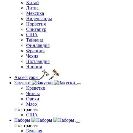
Китай
Литва
Мексика
Нидерланды
Норвегия
Сингапур
США
Тайланд
Финляндия
Франция
Чехия
Шотландия
Япония
Аксессуары
Закуски
Креветки
Чипсы
Орехи
Мясо
По странам
США
Наборы
По странам
Бельгия