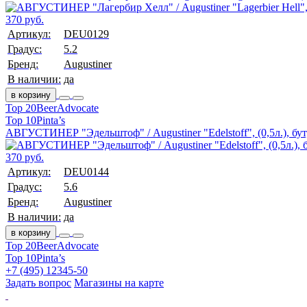
370 руб.
Артикул:
DEU0129
Градус:
5.2
Бренд:
Augustiner
В наличии:
да
в корзину
Top 20
BeerAdvocate
Top 10
Pinta’s
АВГУСТИНЕР "Эдельштоф" / Augustiner "Edelstoff", (0,5л.), бут
370 руб.
Артикул:
DEU0144
Градус:
5.6
Бренд:
Augustiner
В наличии:
да
в корзину
Top 20
BeerAdvocate
Top 10
Pinta’s
+7 (495) 12345-50
Задать вопрос
Магазины на карте