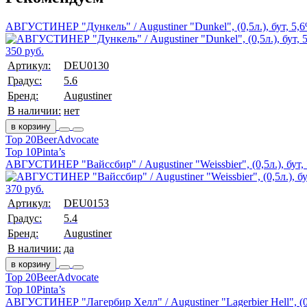
АВГУСТИНЕР "Дункель" / Augustiner "Dunkel", (0,5л.), бут, 5,
350 руб.
Артикул:
DEU0130
Градус:
5.6
Бренд:
Augustiner
В наличии:
нет
в корзину
Top 20
BeerAdvocate
Top 10
Pinta’s
АВГУСТИНЕР "Вайссбир" / Augustiner "Weissbier", (0,5л.), бут,
370 руб.
Артикул:
DEU0153
Градус:
5.4
Бренд:
Augustiner
В наличии:
да
в корзину
Top 20
BeerAdvocate
Top 10
Pinta’s
АВГУСТИНЕР "Лагербир Хелл" / Augustiner "Lagerbier Hell", (0,