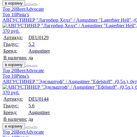
в корзину
Top 20
BeerAdvocate
Top 10
Pinta’s
АВГУСТИНЕР "Лагербир Хелл" / Augustiner "Lagerbier Hell", (0,
370 руб.
Артикул:
DEU0129
Градус:
5.2
Бренд:
Augustiner
В наличии:
да
в корзину
Top 20
BeerAdvocate
Top 10
Pinta’s
АВГУСТИНЕР "Эдельштоф" / Augustiner "Edelstoff", (0,5л.), бут
370 руб.
Артикул:
DEU0144
Градус:
5.6
Бренд:
Augustiner
В наличии:
да
в корзину
Top 20
BeerAdvocate