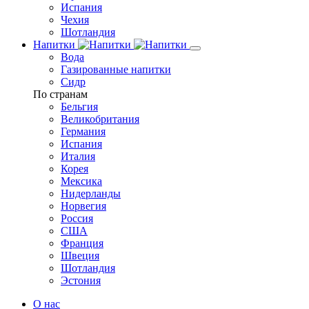
Испания
Чехия
Шотландия
Напитки
Вода
Газированные напитки
Сидр
По странам
Бельгия
Великобритания
Германия
Испания
Италия
Корея
Мексика
Нидерланды
Норвегия
Россия
США
Франция
Швеция
Шотландия
Эстония
О нас