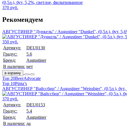
(0,5л.), бут, 5,2%, светлое, фильтрованное
370 руб.
Рекомендуем
АВГУСТИНЕР "Дункель" / Augustiner "Dunkel", (0,5л.), бут, 5,
350 руб.
Артикул:
DEU0130
Градус:
5.6
Бренд:
Augustiner
В наличии:
нет
в корзину
Top 20
BeerAdvocate
Top 10
Pinta’s
АВГУСТИНЕР "Вайссбир" / Augustiner "Weissbier", (0,5л.), бут,
370 руб.
Артикул:
DEU0153
Градус:
5.4
Бренд:
Augustiner
В наличии:
да