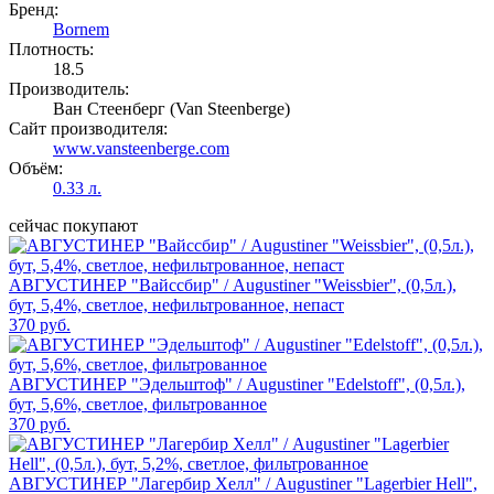
Бренд:
Bornem
Плотность:
18.5
Производитель:
Ван Стеенберг (Van Steenberge)
Сайт производителя:
www.vansteenberge.com
Объём:
0.33 л.
сейчас покупают
АВГУСТИНЕР "Вайссбир" / Augustiner "Weissbier", (0,5л.),
бут, 5,4%, светлое, нефильтрованное, непаст
370 руб.
АВГУСТИНЕР "Эдельштоф" / Augustiner "Edelstoff", (0,5л.),
бут, 5,6%, светлое, фильтрованное
370 руб.
АВГУСТИНЕР "Лагербир Хелл" / Augustiner "Lagerbier Hell",