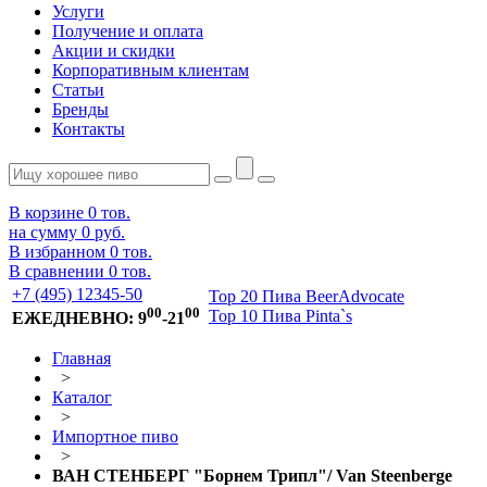
Услуги
Получение и оплата
Акции и скидки
Корпоративным клиентам
Статьи
Бренды
Контакты
В корзине
0
тов.
на сумму
0 руб.
В избранном
0
тов.
В сравнении
0
тов.
+7 (495) 12345-50
Top 20 Пива BeerAdvocate
00
00
Top 10 Пива Pinta`s
ЕЖЕДНЕВНО: 9
-21
Главная
>
Каталог
>
Импортное пиво
>
ВАН СТЕНБЕРГ "Борнем Трипл"/ Van Steenberge