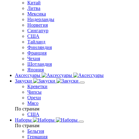
Китай
Литва
Мексика
Нидерланды
Норвегия
Сингапур
США
Тайланд
Финляндия
Франция
Чехия
Шотландия
Япония
Аксессуары
Закуски
Креветки
Чипсы
Орехи
Мясо
По странам
США
Наборы
По странам
Бельгия
Германия