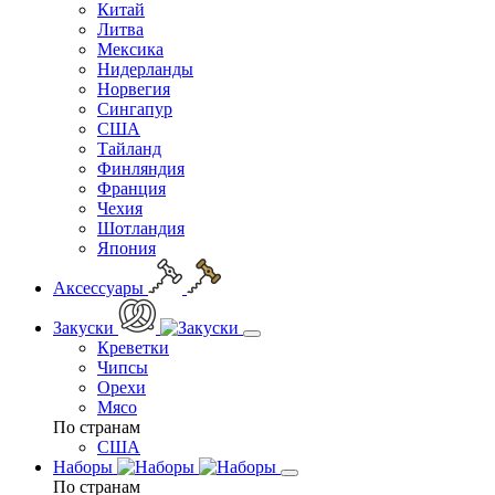
Китай
Литва
Мексика
Нидерланды
Норвегия
Сингапур
США
Тайланд
Финляндия
Франция
Чехия
Шотландия
Япония
Аксессуары
Закуски
Креветки
Чипсы
Орехи
Мясо
По странам
США
Наборы
По странам