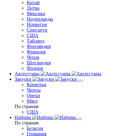
Китай
Литва
Мексика
Нидерланды
Норвегия
Сингапур
США
Тайланд
Финляндия
Франция
Чехия
Шотландия
Япония
Аксессуары
Закуски
Креветки
Чипсы
Орехи
Мясо
По странам
США
Наборы
По странам
Бельгия
Германия