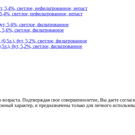
 5,4%, светлое, нефильтрованное, непаст
, 5,6%, светлое, фильтрованное
5л.), бут, 5,2%, светлое, фильтрованное
озраста. Подтверждая свое совершеннолетие, Вы даете согласие
онный характер, и предназначены только для личного использов