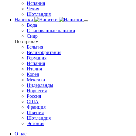
Испания
Чехия
Шотландия
Напитки
Вода
Газированные напитки
Сидр
По странам
Бельгия
Великобритания
Германия
Испания
Италия
Корея
Мексика
Нидерланды
Норвегия
Россия
США
Франция
Швеция
Шотландия
Эстония
О нас