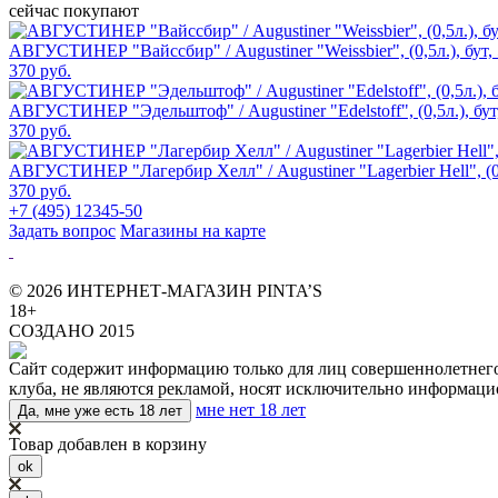
сейчас покупают
АВГУСТИНЕР "Вайссбир" / Augustiner "Weissbier", (0,5л.), бут,
370 руб.
АВГУСТИНЕР "Эдельштоф" / Augustiner "Edelstoff", (0,5л.), бут
370 руб.
АВГУСТИНЕР "Лагербир Хелл" / Augustiner "Lagerbier Hell", (0,
370 руб.
+7 (495) 12345-50
Задать вопрос
Магазины на карте
© 2026 ИНТЕРНЕТ-МАГАЗИН PINTA’S
18+
СОЗДАНО 2015
Сайт содержит информацию только для лиц совершеннолетнего в
клуба, не являются рекламой, носят исключительно информаци
мне нет 18 лет
Да, мне уже есть 18 лет
Товар добавлен в корзину
ok