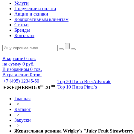
Услуги
Получение и оплата
Акции и скидки
Корпоративным клиентам
Статьи
Бренды
Контакты
В корзине
0
тов.
на сумму
0 руб.
В избранном
0
тов.
В сравнении
0
тов.
+7 (495) 12345-50
Top 20 Пива BeerAdvocate
00
00
Top 10 Пива Pinta`s
ЕЖЕДНЕВНО: 9
-21
Главная
>
Каталог
>
Закуски
>
Жевательная резинка Wrigley`s "Juicy Fruit Strawberry