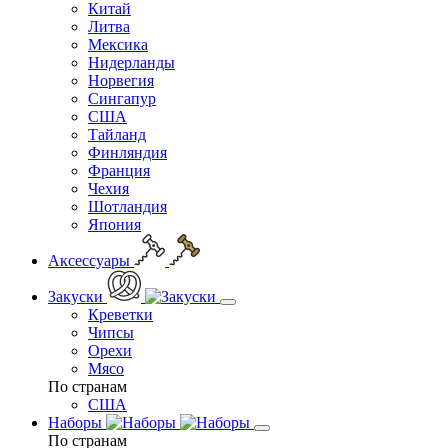
Китай
Литва
Мексика
Нидерланды
Норвегия
Сингапур
США
Тайланд
Финляндия
Франция
Чехия
Шотландия
Япония
Аксессуары
Закуски
Креветки
Чипсы
Орехи
Мясо
По странам
США
Наборы
По странам