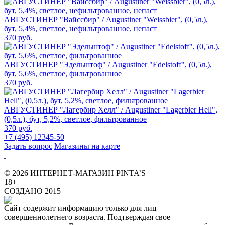
АВГУСТИНЕР "Вайссбир" / Augustiner "Weissbier", (0,5л.),
бут, 5,4%, светлое, нефильтрованное, непаст
370 руб.
АВГУСТИНЕР "Эдельштоф" / Augustiner "Edelstoff", (0,5л.),
бут, 5,6%, светлое, фильтрованное
370 руб.
АВГУСТИНЕР "Лагербир Хелл" / Augustiner "Lagerbier Hell",
(0,5л.), бут, 5,2%, светлое, фильтрованное
370 руб.
+7 (495) 12345-50
Задать вопрос
Магазины на карте
© 2026 ИНТЕРНЕТ-МАГАЗИН PINTA’S
18+
СОЗДАНО 2015
Сайт содержит информацию только для лиц
совершеннолетнего возраста. Подтверждая свое