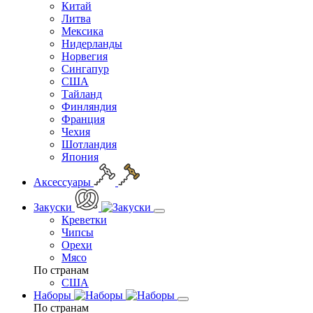
Китай
Литва
Мексика
Нидерланды
Норвегия
Сингапур
США
Тайланд
Финляндия
Франция
Чехия
Шотландия
Япония
Аксессуары
Закуски
Креветки
Чипсы
Орехи
Мясо
По странам
США
Наборы
По странам