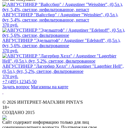
АВГУСТИНЕР "Вайссбир" / Augustiner "Weissbier", (0,5л.),
бут, 5,4%, светлое, нефильтрованное, непаст
370 руб.
АВГУСТИНЕР "Эдельштоф" / Augustiner "Edelstoff", (0,5л.),
бут, 5,6%, светлое, фильтрованное
370 руб.
АВГУСТИНЕР "Лагербир Хелл" / Augustiner "Lagerbier Hell",
(0,5л.), бут, 5,2%, светлое, фильтрованное
370 руб.
+7 (495) 12345-50
Задать вопрос
Магазины на карте
© 2026 ИНТЕРНЕТ-МАГАЗИН PINTA’S
18+
СОЗДАНО 2015
Сайт содержит информацию только для лиц
совершеннолетнего возраста. Подтверждая свое