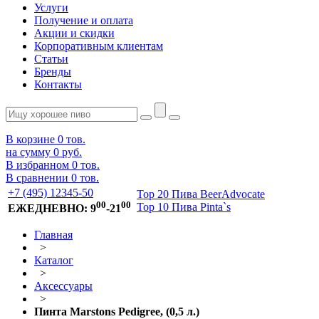
Услуги
Получение и оплата
Акции и скидки
Корпоративным клиентам
Статьи
Бренды
Контакты
В корзине
0
тов.
на сумму
0 руб.
В избранном
0
тов.
В сравнении
0
тов.
+7 (495) 12345-50
Top 20 Пива BeerAdvocate
00
00
Top 10 Пива Pinta`s
ЕЖЕДНЕВНО: 9
-21
Главная
>
Каталог
>
Аксессуары
>
Пинта Marstons Pedigree, (0,5 л.)