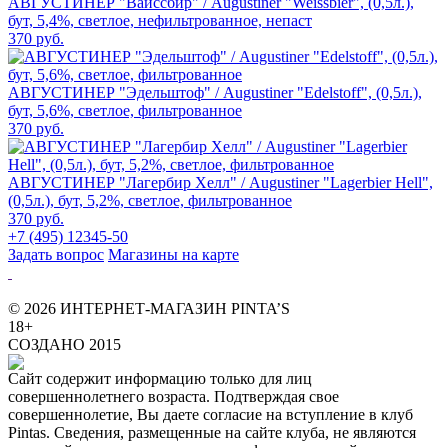
АВГУСТИНЕР "Вайссбир" / Augustiner "Weissbier", (0,5л.),
бут, 5,4%, светлое, нефильтрованное, непаст
370 руб.
АВГУСТИНЕР "Эдельштоф" / Augustiner "Edelstoff", (0,5л.),
бут, 5,6%, светлое, фильтрованное
370 руб.
АВГУСТИНЕР "Лагербир Хелл" / Augustiner "Lagerbier Hell",
(0,5л.), бут, 5,2%, светлое, фильтрованное
370 руб.
+7 (495) 12345-50
Задать вопрос
Магазины на карте
© 2026 ИНТЕРНЕТ-МАГАЗИН PINTA’S
18+
СОЗДАНО 2015
Сайт содержит информацию только для лиц
совершеннолетнего возраста. Подтверждая свое
совершеннолетие, Вы даете согласие на вступление в клуб
Pintas. Сведения, размещенные на сайте клуба, не являются