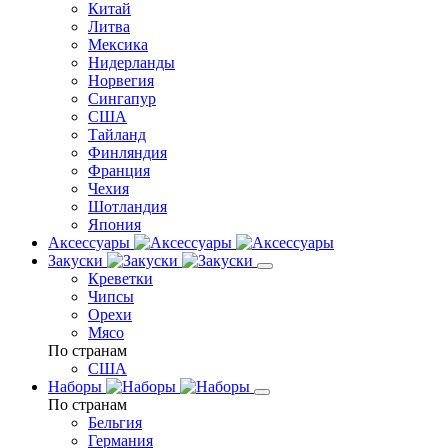
Китай
Литва
Мексика
Нидерланды
Норвегия
Сингапур
США
Тайланд
Финляндия
Франция
Чехия
Шотландия
Япония
Аксессуары
Закуски
Креветки
Чипсы
Орехи
Мясо
По странам
США
Наборы
По странам
Бельгия
Германия