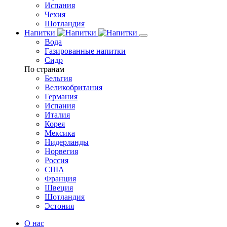
Испания
Чехия
Шотландия
Напитки
Вода
Газированные напитки
Сидр
По странам
Бельгия
Великобритания
Германия
Испания
Италия
Корея
Мексика
Нидерланды
Норвегия
Россия
США
Франция
Швеция
Шотландия
Эстония
О нас