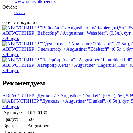
www.rakovnikbeer.cz
Объём:
0.5 л.
сейчас покупают
АВГУСТИНЕР "Вайссбир" / Augustiner "Weissbier", (0,5л.), бут,
370 руб.
АВГУСТИНЕР "Эдельштоф" / Augustiner "Edelstoff", (0,5л.), бут
370 руб.
АВГУСТИНЕР "Лагербир Хелл" / Augustiner "Lagerbier Hell", (0,
370 руб.
Рекомендуем
АВГУСТИНЕР "Дункель" / Augustiner "Dunkel", (0,5л.), бут, 5,
350 руб.
Артикул:
DEU0130
Градус:
5.6
Бренд:
Augustiner
В наличии:
нет