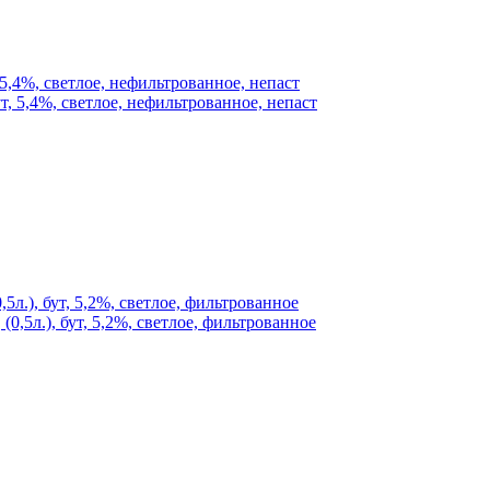
 5,4%, светлое, нефильтрованное, непаст
5л.), бут, 5,2%, светлое, фильтрованное