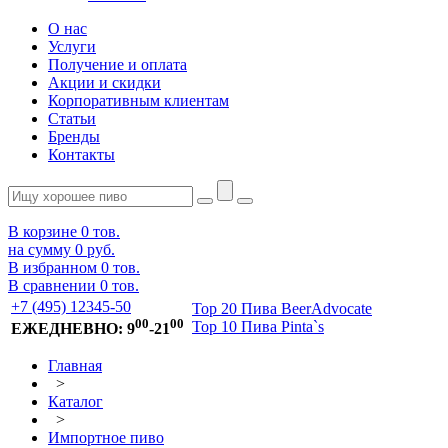
О нас
Услуги
Получение и оплата
Акции и скидки
Корпоративным клиентам
Статьи
Бренды
Контакты
В корзине
0
тов.
на сумму
0 руб.
В избранном
0
тов.
В сравнении
0
тов.
+7 (495) 12345-50
Top 20 Пива BeerAdvocate
00
00
Top 10 Пива Pinta`s
ЕЖЕДНЕВНО: 9
-21
Главная
>
Каталог
>
Импортное пиво