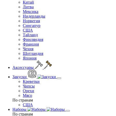
Китай
Литва
Мексика
Нидерланды
Норвегия
Сингапур
США
Тайланд
Финляндия
Франция
Чехия
Шотландия
Япония
Аксессуары
Закуски
Креветки
Чипсы
Орехи
Мясо
По странам
США
Наборы
По странам