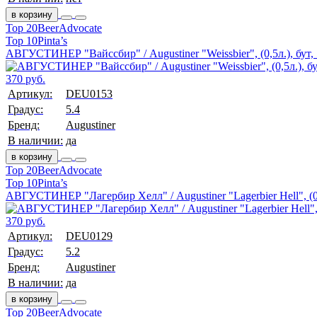
в корзину
Top 20
BeerAdvocate
Top 10
Pinta’s
АВГУСТИНЕР "Вайссбир" / Augustiner "Weissbier", (0,5л.), бут,
370 руб.
Артикул:
DEU0153
Градус:
5.4
Бренд:
Augustiner
В наличии:
да
в корзину
Top 20
BeerAdvocate
Top 10
Pinta’s
АВГУСТИНЕР "Лагербир Хелл" / Augustiner "Lagerbier Hell", (0,
370 руб.
Артикул:
DEU0129
Градус:
5.2
Бренд:
Augustiner
В наличии:
да
в корзину
Top 20
BeerAdvocate